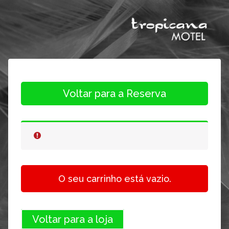
Voltar para a Reserva
O seu carrinho está vazio.
Voltar para a loja